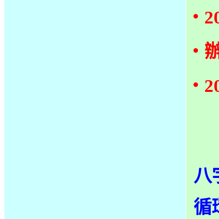
‧2
‧辦
‧2
八
循