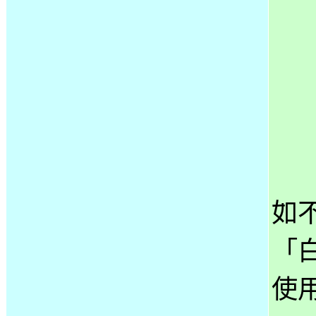
如
「
使