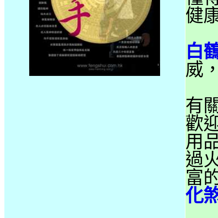
健
白
威，
有關
歡
用
過
富
化