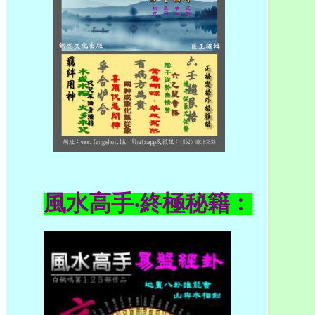
風水高手‧終極秘籍﹕