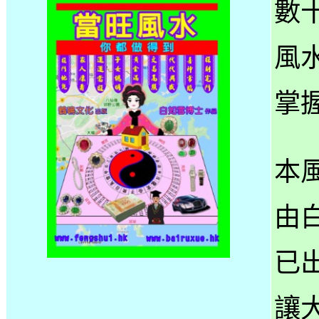
數
風
掌
本
由
已
讓