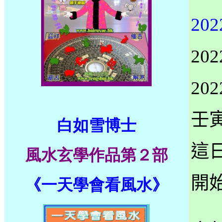
20
2
2
壬寅
白如雪博士
這
風水玄學作品第
２部
開
《一天學會看風水》