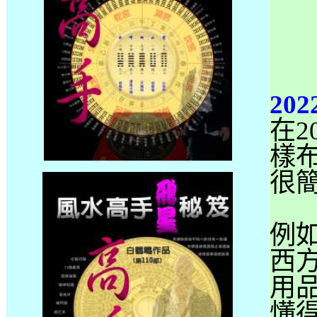
20
在2
樣
很
例
西
用
懂得