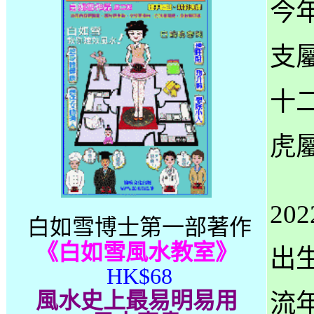
今
支
十
虎
2
白如雪博士第一部著作
《白如雪風水教室》
出
HK$68
風水史上最易明易用
流