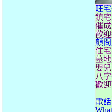
旺宅
鎮宅
催成
歡迎
顧問
住宅
墓地
嬰兒
八字
歡迎
電話: 
Wha