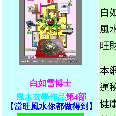
白
風
旺
本
白如雪博士
運
風水玄學作品
第4部
健
【當旺風水你都做得到】