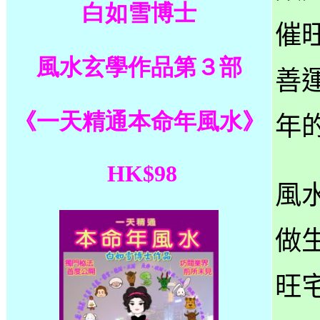
白如雪博士
催
風水玄學作品第３部
善
《一天精通本命年風水》
年
HK$98
風
做
旺