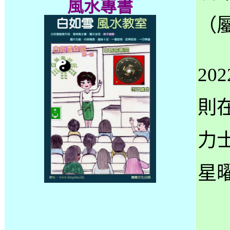
風水專書
（
2
則
力
星