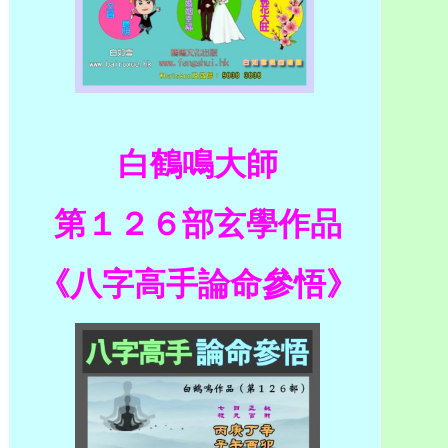
白鶴鳴大師
第１２６部玄學作品
《八字高手論命參悟》