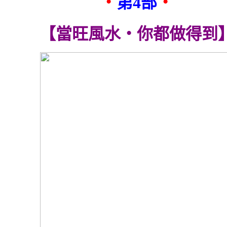
‧
第4部
‧
【當旺風水‧你都做得到