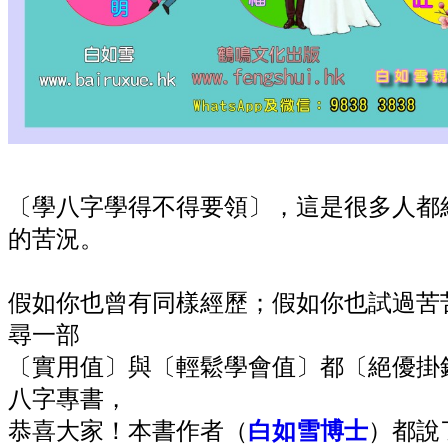
〔學八字學得不得要領〕，這是很多人都
的苦況。
假如你也曾有同樣經歷；假如你也試過苦
尋一部
〔實用值〕與〔輕鬆學會值〕都〔絕優掛
八字專書，
恭喜大家！本書作者（
白如雪博士
）都說