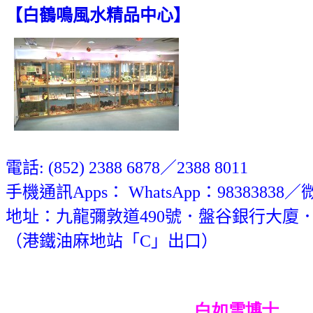
【
白鶴鳴風水精品中心
】
電話: (852) 2388 6878／2388 8011
手機通訊Apps： WhatsApp：98383838／
地址：九龍彌敦道490號．盤谷銀行大廈
（港鐵油麻地站「C」出口）
白如雪博士