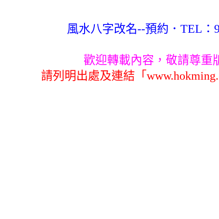
風水八字改名--預約．TEL：983
歡迎轉載內容，敬請尊重
請列明出處及連結「www.hokming