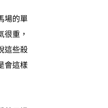
馬場的單
氣很重，
說這些殺
是會這樣