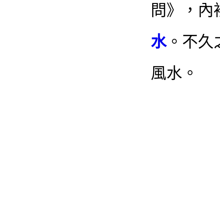
問》，內
水
。不久
風水。