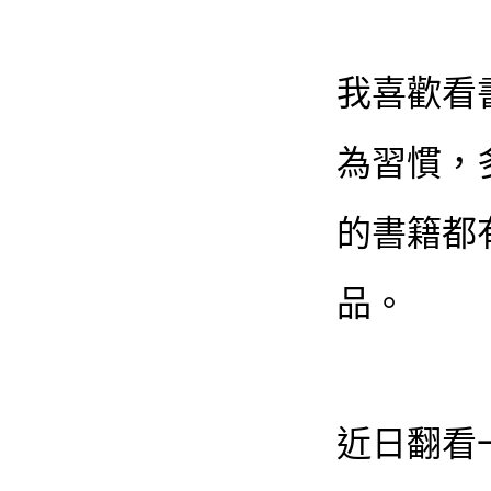
我喜歡看
為習慣，
的書籍都
品。
近日翻看