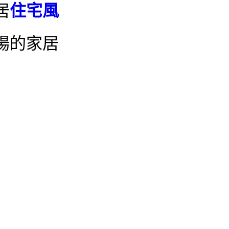
居
住宅風
場的家居