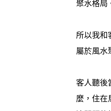
聚水格局
所以我和
屬於風水
客人聽後
麼，住在