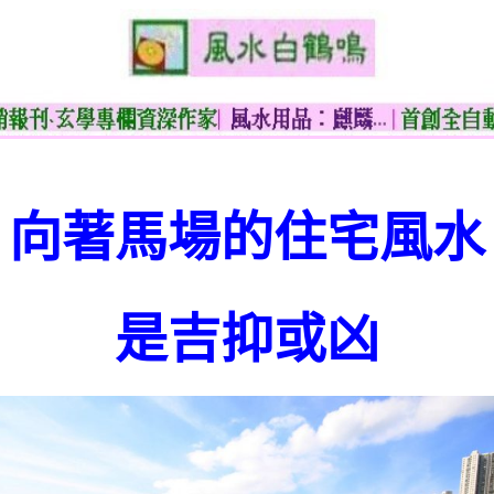
向著馬場的住宅風水
是吉抑或凶