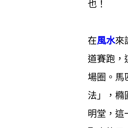
也！
在
風水
來
道賽跑，
場圈。馬
法」，橢
明堂，這