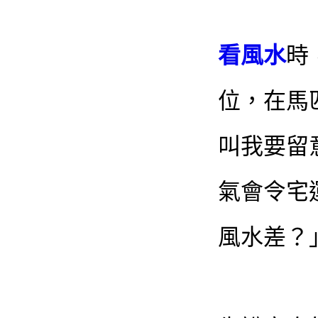
看風水
時
位，在馬
叫我要留
氣會令宅
風水差？