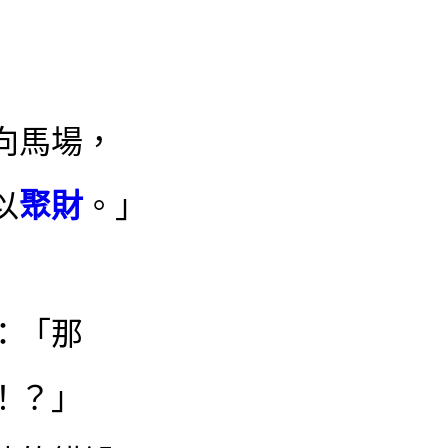
向馬場，
以
聚財
。｣
：「那
！？｣