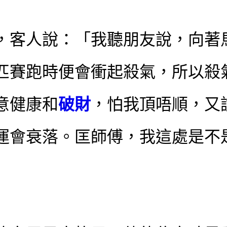
，客人說：「我聽朋友說，向著
匹賽跑時便會衝起殺氣，所以殺
意健康和
破財
，怕我頂唔順，又
運會衰落。匡師傅，我這處是不
」