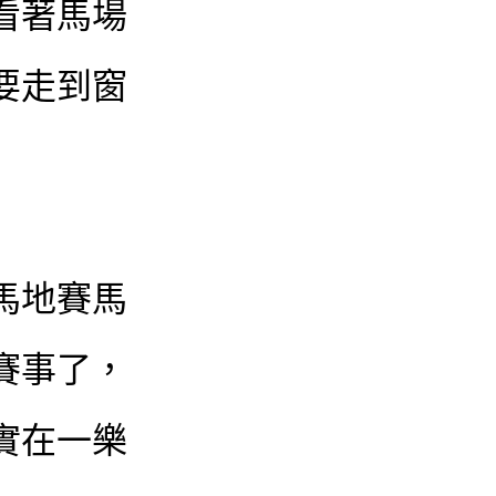
看著馬場
要走到窗
馬地賽馬
賽事了，
實在一樂