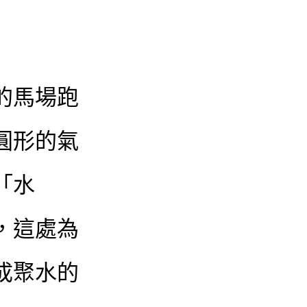
的馬場跑
圓形的氣
「水
，這處為
成聚水的