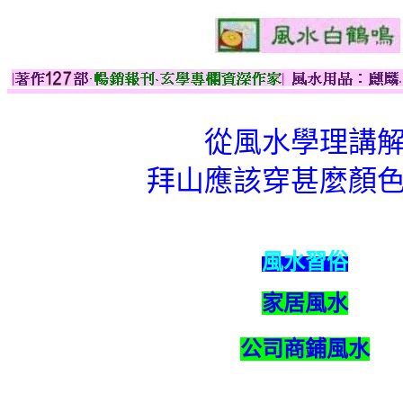
從風水學理講
拜山應該穿甚麼顏
風水習俗
家居風水
公司商鋪風水