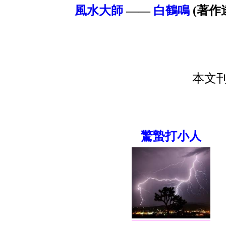
風水大師
——
白鶴鳴
(著作達
本文刊
驚蟄打小人