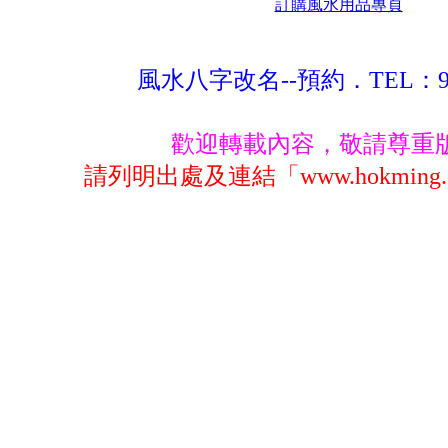
訂購風水用品專頁
風水八字改名--預約．TEL：983
歡迎轉載內容，敬請尊重
請列明出處及連結「www.hokming