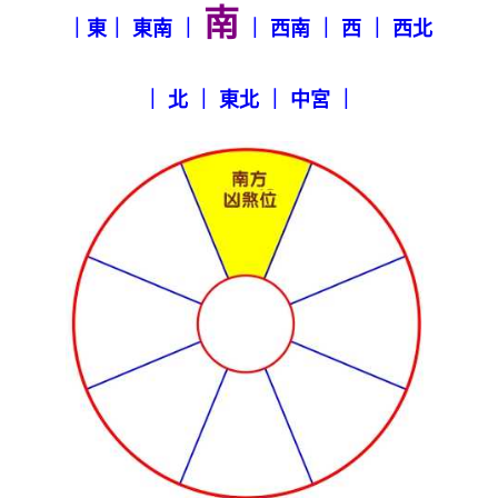
南
｜
東
｜
東南
｜
｜
西南
｜
西
｜
西北
｜
北
｜
東北
｜
中宮
｜