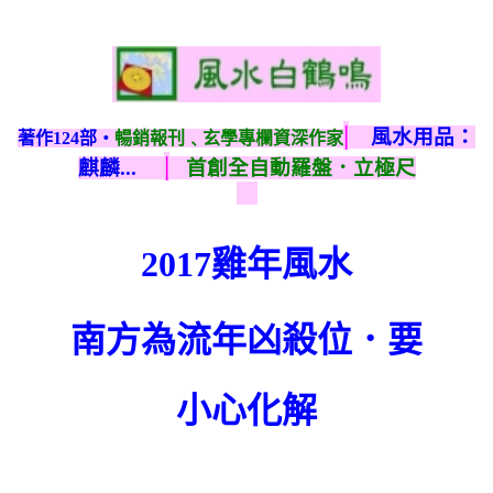
|
風水用品：
著作124部‧
暢銷報刊﹑玄學專欄資深作家
|
麒麟...
首創全自動羅盤．立極尺
2017雞年風水
南方為流年凶殺位．要
小心化解