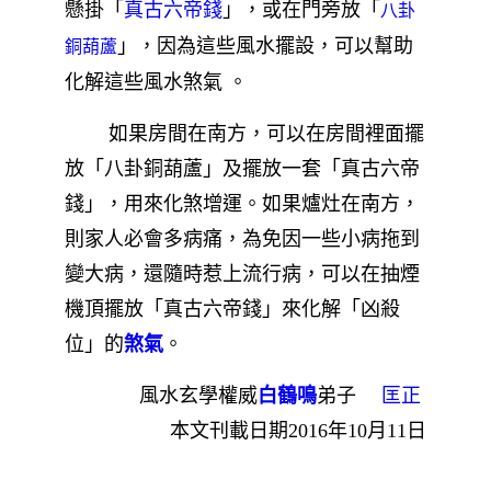
懸掛「
真古六帝錢
」，或在門旁放「
八卦
」，因為這些風水擺設，可以幫助
銅葫蘆
化解這些風水煞氣 。
如果房間在南方，可以在房間裡面擺
放「八卦銅葫蘆」及擺放一套「真古六帝
錢」，用來化煞增運。如果爐灶在南方，
則家人必會多病痛，為免因一些小病拖到
變大病，還隨時惹上流行病，可以在抽煙
機頂擺放「真古六帝錢」來化解「凶殺
位」的
煞氣
。
風水玄學權威
白鶴鳴
弟子
匡正
本文刊載日期2016年10月11日