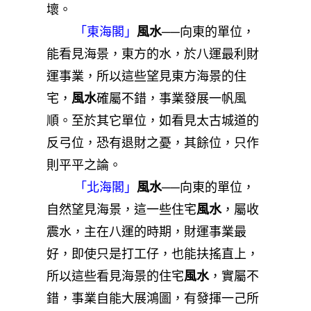
壞。
「東海閣」
風水
──向東的單位，
能看見海景，東方的水，於八運最利財
運事業，所以這些望見東方海景的住
宅，
風水
確屬不錯，事業發展一帆風
順。至於其它單位，如看見太古城道的
反弓位，恐有退財之憂，其餘位，只作
則平平之論。
「北海閣」
風水
──向東的單位，
自然望見海景，這一些住宅
風水
，屬收
震水，主在八運的時期，財運事業最
好，即使只是打工仔，也能扶搖直上，
所以這些看見海景的住宅
風水
，實屬不
錯，事業自能大展鴻圖，有發揮一己所