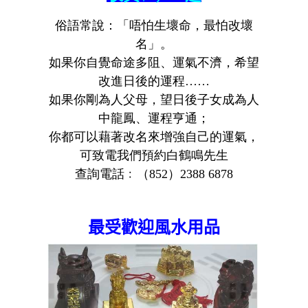
俗語常說：「唔怕生壞命，最怕改壞
名」。
如果你自覺命途多阻、運氣不濟，希望
改進日後的運程……
如果你剛為人父母，望日後子女成為人
中龍鳳、運程亨通；
你都可以藉著改名來增強自己的運氣，
可致電我們預約白鶴鳴先生
查詢電話﹕（852）2388 6878
最受歡迎風水用品