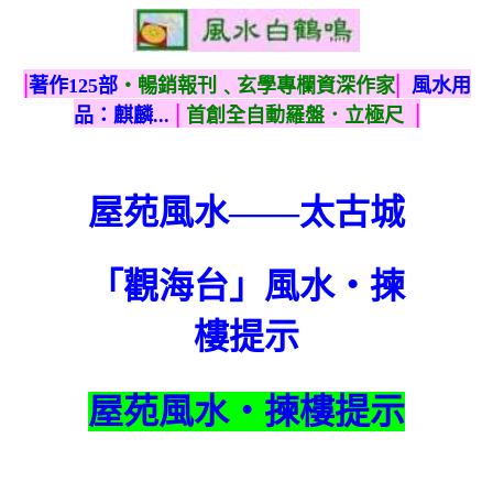
|
|
著作125部
‧暢銷報刊﹑玄學專欄資深作家
風水用
|
|
品：麒麟...
首創全自動羅盤．立極尺
屋苑風水——太古城
「觀海台」風水‧揀
樓提示
屋苑風水‧揀樓提示