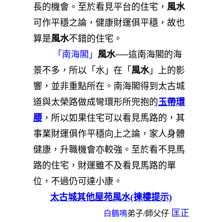
長的機會。至於看見平台的住宅，
風水
可作平穩之論，健康財運俱平穩，故也
算是
風水
不錯的住宅。
「南海閣」
風水
──這南海閣的海
景不多，所以「水」在「
風水
」上的影
響，並非重點所在。南海閣得到太古城
道與太榮路做成彎環形所兜抱的
玉帶環
腰
，所以如果住宅可以看見馬路的，其
事業財運俱作平穩向上之論，家人身體
健康，升職機會亦較強。至於看不見馬
路的住宅，財運雖不及看見馬路的單
位，不過仍可達小康。
太古城其他屋苑風水(揀樓提示)
匡正
白鶴鳴
弟子/師父仔