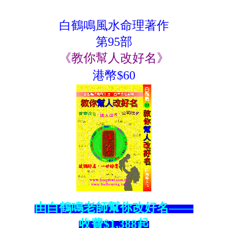
白鶴鳴風水命理著作
第95部
《教你幫人改好名》
港幣$60
由白鶴鳴老師幫你改好名——
收費$1,388起