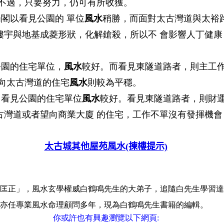
 不過，只要努力，仍可有所收獲。
揚閣以看見公園的 單位
風水
稍勝，而面對太古灣道與太裕
樓宇與地基成菱形狀，化解鎗殺，所以不 會影響人丁健
公園的住宅單位，
風水
較好。而看見東隧道路者，則主工
望向太古灣道的住宅
風水
則較為平穩。
口看見公園的住宅單位
風水
較好。看見東隧道路者，則財
古灣道或者望向商業大廈 的住宅，工作不單沒有發揮機會
太古城其他屋苑風水(揀樓提示)
匡正」，風水玄學權威白鶴鳴先生的大弟子，追隨白先生學習達三
亦任專業風水命理顧問多年，現為白鶴鳴先生書籍的編輯。
你或許也有興趣瀏覽以下網頁: