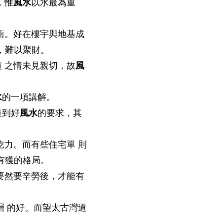
，惟
風水
以水最為重
衝。好在樓宇與地基成
，難以聚財。
 之情未見親切，故
風
水
的一項講解。
達到好
風水
的要求，其
吃力。而有些住宅單 則
有獲的格局。
要然要辛勞後，才能有
層 的好。而望太古灣道