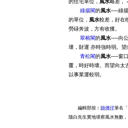
的住宅單位，
風水
略差，
綠揚閣
的
風水
──綠
的單位，
風水
較差，好在
勞碌奔波，方有收獲。
翠榕閣
的
風水
──向
壞，財運 亦時強時弱。
青松閣
的
風水
──窗
覆，時好時壞。而望向太
以事業運較弱。
編輯部按︰
師傅仔
筆名「
隨白先生實地堪察風水無數，