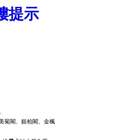
樓提示
。
美菊閣、銀柏閣、金楓