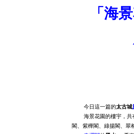
「海景
今日這一篇的
太古城
海景花園的樓宇，共有十
閣、紫樺閣、綠揚閣、翠