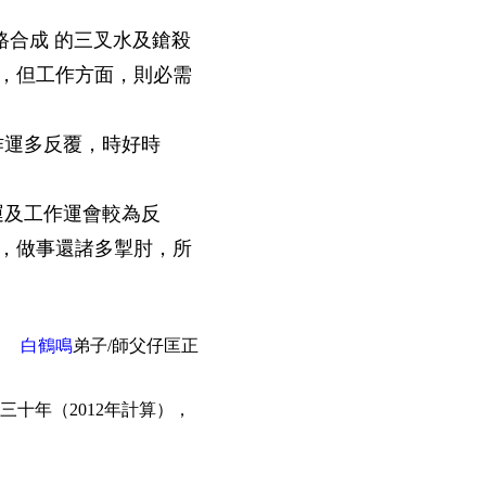
路合成 的三叉水及鎗殺
康，但工作方面，則必需
作運多反覆，時好時
運及工作運會較為反
，做事還諸多掣肘，所
白鶴鳴
弟子/師父仔匡正
十年（2012年計算），