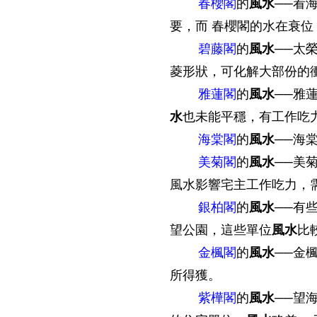
春櫻閣
的
風水
──看
要，而 春櫻閣的水在衰
碧藤閣
的
風水
──太
菱形狀，可化解大部份的
雅蓮閣
的
風水
──雅
水
也未能平穩，有工作吃
海棠閣
的
風水
──海
美菊閣
的
風水
──美
風水影響宅主工作吃力，
銀柏閣
的
風水
──有
望公園，這些單位
風水
比
金楓閣
的
風水
──金
所得獲。
紫樺閣
的
風水
──望