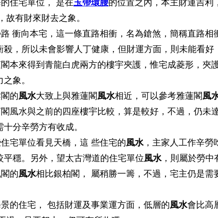
海的住宅單位， 是在
玉帶環腰
的位置之內，本主財運吉利
位，故有財來財去之象。
榮路 衝向本宅，這一條直路相衝，名為鎗煞，簡稱直路相
衝殺，所以未會影響人丁健康，但財運方面，則未能看好
蓮閣本來得到青龍白虎兩方的樓宇夾護，惟宅成菱形，夾護
力之象。
棠閣的
風水
大致上與雅蓮閣
風水
相近，可以參考雅蓮閣
風
菊閣風水與之前的四座樓宇比較，算是較好，不過，仍未
需十分辛勞方有收成。
些住宅單位看見天橋，這 些住宅的
風水
，主家人工作辛勞
較平穩。另外，望太古灣道的住宅單位
風水
，則屬於勞中
楓閣的
風水
相比銀柏閣， 屬稍勝一籌，不過，宅主仍是需
海景的住宅， 包括財運及事業運方面，低層的
風水
會比高