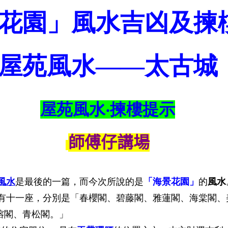
花園」風水吉凶及揀
屋苑風水——太古城
屋苑風水‧揀樓提示
師傅仔講場
風水
是最後的一篇，而今次所說的是
「海景花園」
的
風水
一座，分別是「春櫻閣、碧藤閣、雅蓮閣、海棠閣、
榕閣、青松閣。」