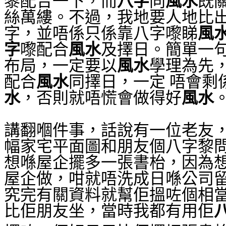
黎配合一下，而
八字
同
風水
既
絲萬縷。不過，我地要人地比
字，並唔係只係靠八字嚟睇
風
字
嚟配合
風水
及擇日。簡單一
布局，一定要以
風水
學理為先
配合
風水
同擇日，一定 唔會剩
水
，否則就唔慌會做得好
風水
講翻嗰件事，話說有一位老友
幅家宅平面圖和朋友個八字黎
想喺屋企擺多一張書枱，因為想
屋企做，咁就唔洗成日喺公司
究完有關資料就幫佢搵咗個相
比佢朋友坐，當時我都有用佢