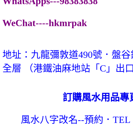
WhatsApps---98383838
WeChat----hkmrpak
地址：九龍彌敦道490號．盤
全層 （港鐵油麻地站「C」出
訂購風水用品專
風水八字改名--預約．TEL：9