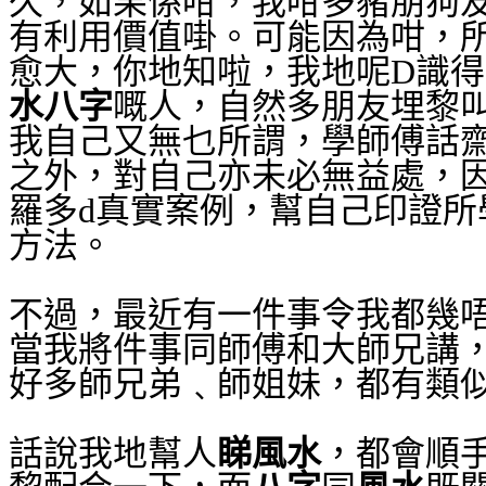
久，如果係咁，我咁多豬朋狗
有利用價值啩。可能因為咁，
愈大，你地知啦，我地呢D識
水八字
嘅人，自然多朋友埋黎
我自己又無乜所謂，學師傅話
之外，對自己亦未必無益處，
羅多d真實案例，幫自己印證所
方法。
不過，最近有一件事令我都幾
當我將件事同師傅和大師兄講
好多師兄弟﹑師姐妹，都有類
話說我地幫人
睇風水
，都會順