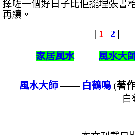
擇咗一個好日子比佢擺埋張
書
再續。
|
1
|
2
|
家居風水
風水大
風水大師
——
白鶴鳴
(著
白