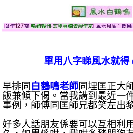
單用
八字睇風水
就得 
早排同
白鶴鳴老師
同埋匡正大
飯兼傾下偈。當我講到最近一
事例，師傅同匡師兄都笑左出
好多人話朋友係要可以互相利