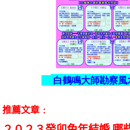
白鶴鳴大師勘察風
推薦文章﹕
２０２３癸卯兔年結婚 哪