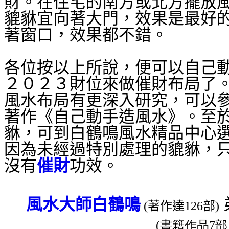
財。在住宅的南方或北方擺放
貔貅宜向著大門，效果是最好
著窗口，效果都不錯。
各位按以上所說，便可以自己
２０２３財位來做催財布局了
風水布局有更深入研究，可以
著作《自己動手造風水》。至
貅，可到白鶴鳴風水精品中心
因為未經過特別處理的貔貅，
沒有
催財
功效。
風水大師
白鶴鳴
(著作達126部)
(書籍作品7部