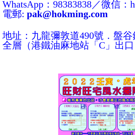
WhatsApp：98383838／微信：h
電郵:
pak@hokming.com
地址：九龍彌敦道490號．盤
全層（港鐵油麻地站「C」出口