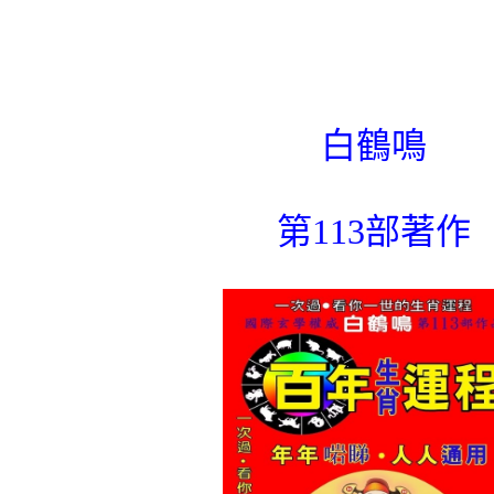
白鶴鳴
第
113
部著作