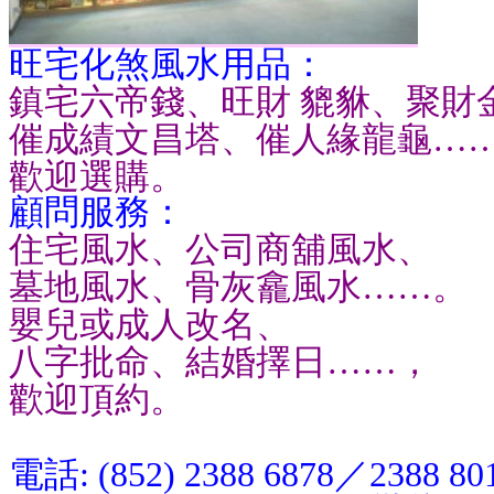
旺宅化煞風水用品：
鎮宅六帝錢、旺財 貔貅、聚財
催成績文昌塔、催人緣龍龜…
歡迎選購。
顧問服務：
住宅風水、公司商舖風水、
墓地風水、骨灰龕風水……。
嬰兒或成人改名、
八字批命、結婚擇日……，
歡迎頂約。
電話: (852) 2388 6878／2388 80