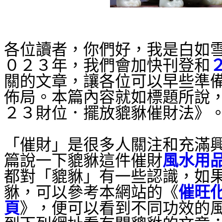
各位讀者，你們好，我是白如
０２３年，我們會加快刊登和
關的文章，讓各位可以早些準
佈局。本篇內容就如標題所說，
２３財位．擺放貔貅催財法》
「催財」是很多人關注和充滿
篇說一下貔貅這件催財
風水用
都對「貔貅」有一些認識，如
貅，可以參考本網站的《
催旺
頁
》，便可以看到不同功效的