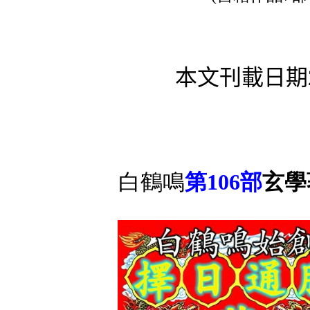
本文刊載日期2
白鶴鳴
第
10
6
部
玄學