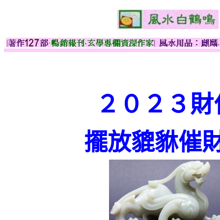
２０２３
財
擺放貔貅催