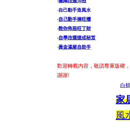
‧
擺陣改運50招
‧
自己動手造風水
‧
自己動手揀旺樓
‧
教你佈局旺丁財
‧
自學改運速成秘笈
‧
黃金滿屋自助手
歡迎轉載內容，敬請尊重版權
謝謝!
白
家
風