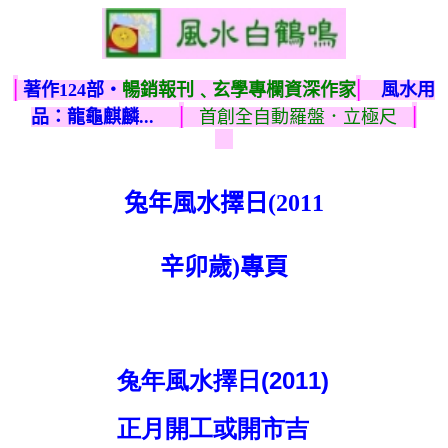
|
|
著作124部‧
暢銷報刊﹑玄學專欄資深作家
風水用
|
|
品：龍龜麒麟...
首創全自動羅盤．立極尺
兔年風水擇日(2011
辛卯歲)專頁
兔年風水擇日(2011)
正月開工或開市吉