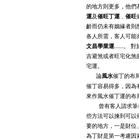
的地方則更多，他們
運
及
催旺丁運
﹑
催旺
齡而仍未有姻緣者則
各人所需，客人可能
文昌學業運
.....
吉避煞或者旺宅化煞
宅運。
論
風水
催丁的布
催丁容易得多，因為
來作風水催丁運的布
曾有客人請求筆者
些方法可以揀到可以
要的地方，一是財位
為丁財是第一考慮因