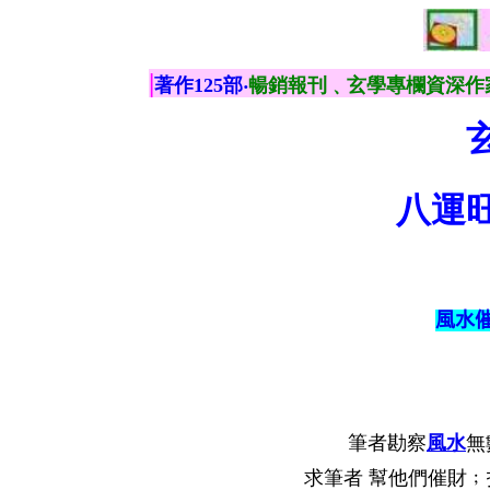
|
著作125部‧
暢銷報刊﹑玄學專欄資深作
八運
風水
筆者勘察
風水
無
求筆者 幫他們催財