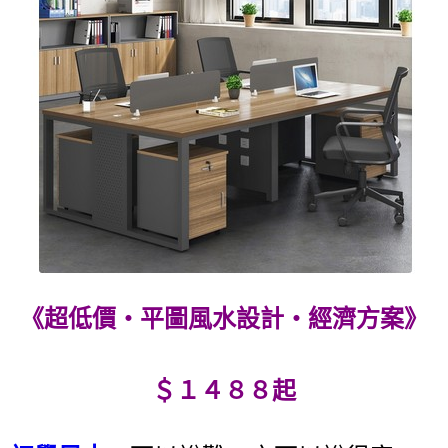
《超低價‧平圖風水設計‧經濟方案》
＄１４８８起