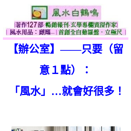
【辦公室】——只要（留
意１點）：
「風水」…就會好很多！