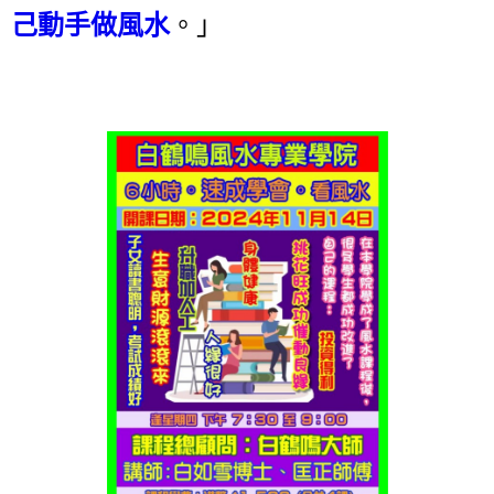
己動手做風水
。」