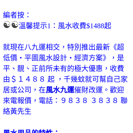
編者按：
溫馨提示1：風水收費$1488起
就現在八九運相交，特別推出最新《超
低價‧平圖風水設計‧經濟方案》，是
平、靚、正前所未有的極大優惠，收費
由＄１４８８ 起 ，千幾蚊就可幫自己家
居或公司，在
風水九運
催財改運。歡迎
來電報價，電話：９８３８ ３８３８ 聯
絡黃先生