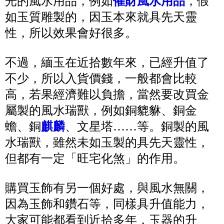
光的風水用品，例如
催財風水用品
，假
如玉質雕製的，因玉本來就具先天靈
性，所以效果會好很多。
不過，緬玉在近拾數年來，已經升值了
不少，所以入貨價錢，一般都會比較
高，若果經濟難以負擔，當然要改買金
屬製的風水瑞獸，例如銅貔貅、銅金
蟾、銅
麒麟
、文星塔……等。銅製的風
水瑞獸，雖然未如玉製的具先天靈性，
但都有一定「旺宅化煞」的作用。
購買玉飾有另一個好處，與風水無關，
因為玉飾和鑽石等，同樣具升值能力，
大家可能都看到近拾多年，玉器的升