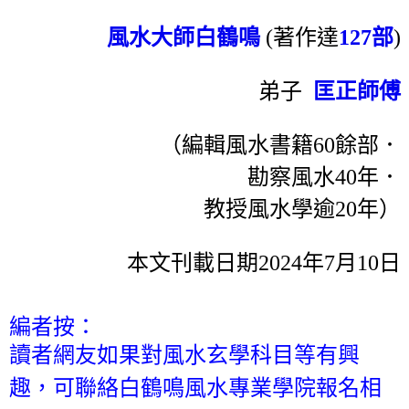
風水大師白鶴鳴
(著作達
127部
)
弟子
匡正師傅
（編輯風水書籍60餘部．
勘察風水40年．
教授風水學逾20年）
本文刊載日期2024年7月10日
編者按：
讀者網友如果對風水玄學科目等有興
趣，可聯絡白鶴鳴風水專業學院報名相