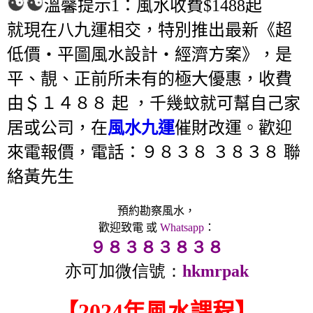
溫馨提示1：風水收費$1488起
就現在八九運相交，特別推出最新《超
低價‧平圖風水設計‧經濟方案》，是
平、靚、正前所未有的極大優惠，收費
由＄１４８８ 起 ，千幾蚊就可幫自己家
居或公司，在
風水九運
催財改運。歡迎
來電報價，電話：９８３８ ３８３８ 聯
絡黃先生
預約勘察風水，
歡迎致電 或
Whatsapp
：
９８３８３８３８
亦可加微信號：
hkmrpak
【2024年風水課程】