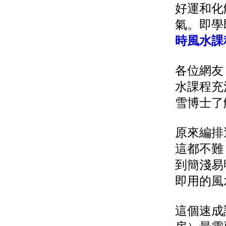
好運和化
氣。即學
時風水課
各位網友
水課程充
雪博士了
原來編排
這都不難
到簡淺易
即用的風
這個速成