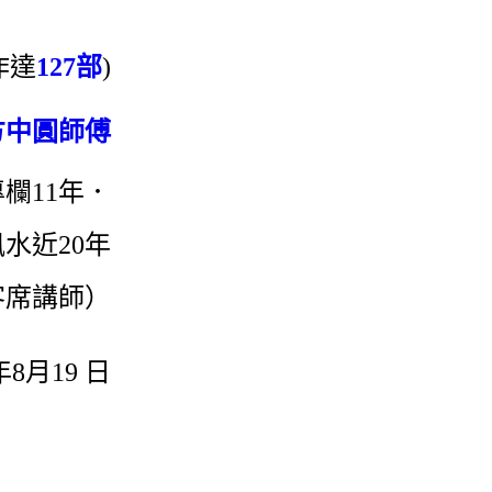
作達
127部
)
方中圓師傅
欄11年．
水近20年
客席講師）
8月19 日