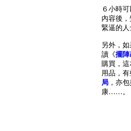
６小時可
內容後，
緊逼的人
另外，如
讀《
擺陣
購買，這
用品，有
局
，亦包
康……。