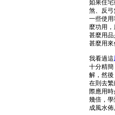
如果住宅
煞、反弓
一些使用
麼功用，
甚麼用品
甚麼用來
我看過這
十分精簡
解，然後
在則去繁
際應用時
幾倍，學
成風水佈