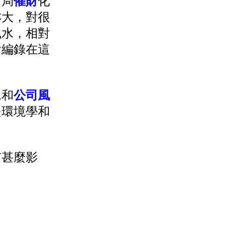
布局
催財
化
亦大，對很
風水，相對
會編錄在這
水和
公司風
是環境學和
有甚麼影