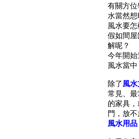
有關方位
水當然想
風水要怎
假如間屋
解呢？
今年開始
風水當中
除了
風水
常見、最
的家具，
門，放不
風水用品