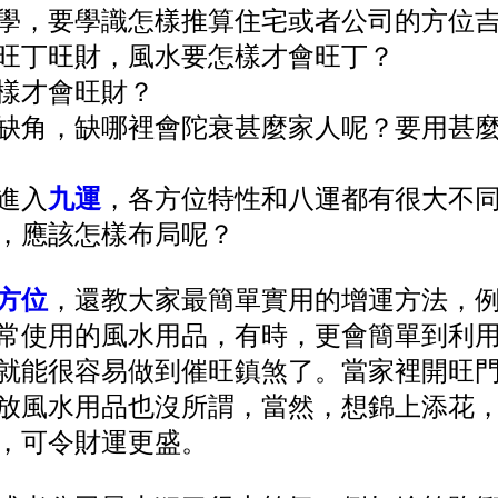
學，要學識怎樣推算住宅或者公司的方位
旺丁旺財，風水要怎樣才會旺丁？
樣才會旺財？
缺角，缺哪裡會陀衰甚麼家人呢？要用甚
進入
九運
，各方位特性和八運都有很大不
，應該怎樣布局呢？
方位
，還教大家最簡單實用的增運方法，
常使用的風水用品，有時，更會簡單到利
就能很容易做到催旺鎮煞了。當家裡開旺
放風水用品也沒所謂，當然，想錦上添花
，可令財運更盛。