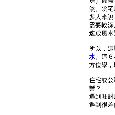
房）最需
煞。陰宅
多人來說
需要較深
速成風水
所以，這
水
。這６
方位學，
住宅或公
響？
遇到旺財
遇到很差