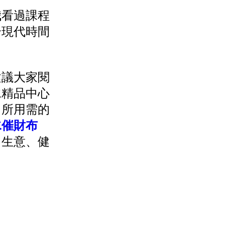
我看過課程
合現代時間
建議大家閱
水精品中心
，所用需的
水催財布
、生意、健
】