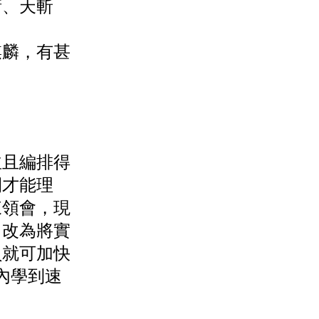
衝、天斬
麒麟，有甚
並且編排得
間才能理
來領會，現
，改為將實
員就可加快
內學到速