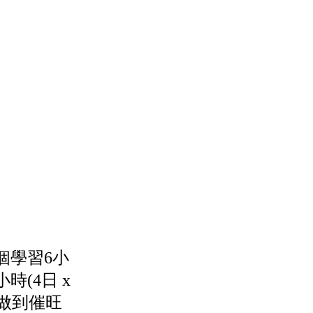
個學習6小
(4日 x
快做到催旺