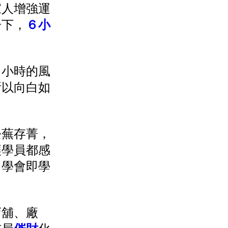
家人增強運
一下，
６小
６小時的風
所以向白如
去蕪存菁，
讓學員都感
，學會即學
店舖、廠