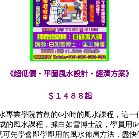
《超低價‧平圖風水設計‧經濟方案》
＄１４８８起
水專業學院首創的6小時的風水課程，這一
成的風水課程，據白如雪博士說，學員用6小時
時)就可先學會即學即用的風水佈局方法，盡