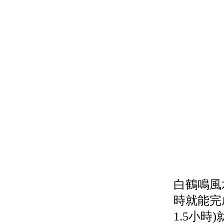
白鶴鳴風
時就能完
1.5小