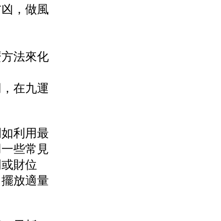
吉凶，做風
麼方法來化
同，在九運
例如利用最
用一些常見
門或財位
，擺放適量