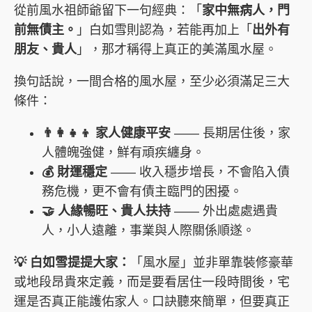
從前風水祖師爺留下一句經典：「
家中無病人，門
前無債主。
」白如雪則認為，若能再加上「
出外有
朋友、貴人
」，那才稱得上真正的美滿風水屋。
換句話說，一間合格的風水屋，至少必須滿足三大
條件：
👨👩👧👦 家人健康平安
—— 長期居住後，家
人體魄強健，鮮有頑疾纏身。
💰 財運穩定
—— 收入穩步增長，不會陷入債
務危機，更不會有債主臨門的困擾。
🤝 人緣暢旺、貴人扶持
—— 外出處處遇貴
人，小人遠離，事業與人際關係順遂。
💡 白如雪提提大家：
「風水屋」並非單靠裝修豪華
或地段昂貴來定義，而是要看居住一段時間後，宅
運是否真正能護佑家人。口訣聽來簡單，但要真正