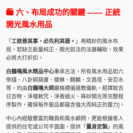
🛍️ 六、布局成功的關鍵 —— 正統
開光風水用品
「
工欲善其事，必先利其器。
」再精妙的風水布
局，若缺乏能量純正、開光如法的法器輔助，效果
必將大打折扣。
白鶴鳴風水精品中心
秉承古法，所有風水用品如六
帝錢、八卦銅葫蘆、貔貅、麒麟、文昌塔、安忍水
等，均由
白鶴鳴大師
嚴格遵循道教儀軌，經擇取吉
日吉時、淨壇敕咒、淨香過火、硃砂開光等完整程
序製作，確保每件聖品都蘊含強大而純正的靈力]。
中心內經驗豐富的職員和風水顧問，更能根據客人
提供的住宅或公司平面圖，提供「
量身定製
」的風