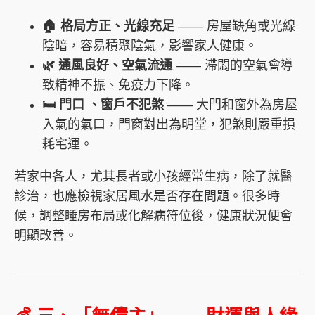
🏠 格局方正、光線充足
—— 房屋缺角或光線
陰暗，容易積聚陰氣，影響家人健康。
🌿 通風良好、空氣流通
—— 滯悶的空氣會導
致精神不振、免疫力下降。
🛏️ 門口 、窗戶不犯煞
—— 大門和窗外為房屋
入氣的氣口，門窗對出為明堂，犯煞則嚴重損
耗宅運。
若家中各人，尤其長者或小孩經常生病，除了就醫
診治，也應檢視家居風水是否存在問題。很多時
候，調整睡房布局或化解病符位後，健康狀況便會
明顯改善。