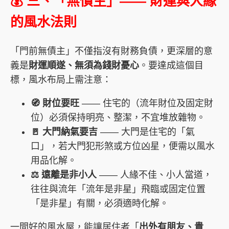
💰 三、「無債主」—— 財運與人緣
的風水法則
「門前無債主」不僅指沒有財務負債，更深層的意
義是
財運順遂、無須為錢財憂心
。要達成這個目
標，風水布局上需注意：
🧭 財位要旺
—— 住宅的（流年財位及固定財
位）必須保持明亮、整潔，不宜堆放雜物。
🚪 大門納氣要吉
—— 大門是住宅的「氣
口」，若大門犯形煞或方位凶星，便需以風水
用品化解。
⚖️ 遠離是非小人
—— 人緣不佳、小人當道，
往往與流年「流年是非星」飛臨或固定位置
「是非星」有關，必須適時化解。
一間好的風水屋，能讓居住者「
出外有朋友、貴