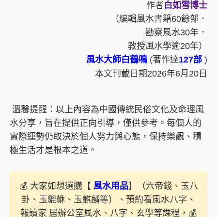
作者
白如雪博士
（編輯風水書籍60餘部．
勘察風水30年．
教授風水學逾20年）
風水大師白鶴鳴
(著作達
127部
)
本文刊載日期2026年6月20日
️ 溫馨提醒：以上內容為中國傳統民俗文化及命理風
水分享，旨在提供正向引導，僅供參考。每個人的
實際運勢仍取決於個人努力與心態，保持樂觀、積
極生活才是根本之道。
💰 大家如想選購【
風水用品
】（六帝錢、玉八
卦、玉貔貅、玉麒麟等）、預約看風水八字、
報讀家 居辦公室風水、八字、玄學等課程，💰