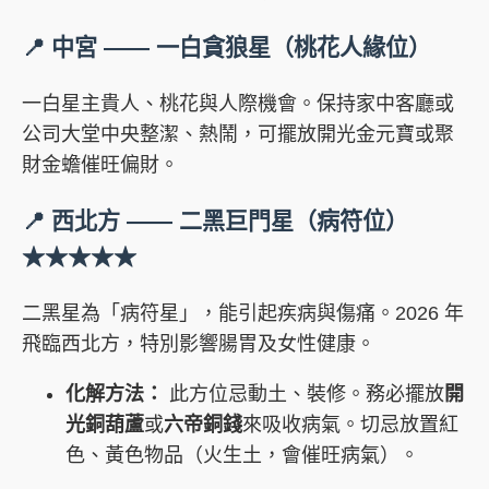
📍 中宮 —— 一白貪狼星（桃花人緣位）
一白星主貴人、桃花與人際機會。保持家中客廳或
公司大堂中央整潔、熱鬧，可擺放開光金元寶或聚
財金蟾催旺偏財。
📍 西北方 —— 二黑巨門星（病符位）
★★★★★
二黑星為「病符星」，能引起疾病與傷痛。2026 年
飛臨西北方，特別影響腸胃及女性健康。
化解方法：
此方位忌動土、裝修。務必擺放
開
光銅葫蘆
或
六帝銅錢
來吸收病氣。切忌放置紅
色、黃色物品（火生土，會催旺病氣）。