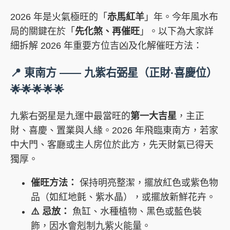
2026 年是火氣極旺的「
赤馬紅羊
」年。今年風水布
局的關鍵在於「
先化煞、再催旺
」。以下為大家詳
細拆解 2026 年重要方位吉凶及化解催旺方法：
📍 東南方 —— 九紫右弼星（正財·喜慶位）
🌟🌟🌟🌟🌟
九紫右弼星是九運中最當旺的
第一大吉星
，主正
財、喜慶、置業與人緣。2026 年飛臨東南方，若家
中大門、客廳或主人房位於此方，先天財氣已得天
獨厚。
催旺方法：
保持明亮整潔，擺放紅色或紫色物
品（如紅地氈、紫水晶），或擺放新鮮花卉。
⚠️ 忌放：
魚缸、水種植物、黑色或藍色裝
飾，因水會剋制九紫火能量。