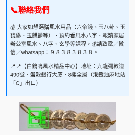
📞聯絡我們
💰 大家如想選購風水用品（六帝錢、玉八卦、玉
貔貅、玉麒麟等）、預約看風水八字、報讀家居
辦公室風水、八字、玄學等課程，💰請致電／微
信／whatsapp：９８３８３８３８。
📍📍【白鶴鳴風水精品中心】地址：九龍彌敦道
490號．盤穀銀行大廈．8樓全層（港鐵油麻地站
「C」出口）