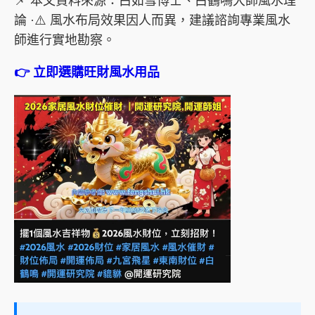
📌 本文資料來源：白如雪博士、白鶴鳴大師風水理
論 ·⚠️ 風水布局效果因人而異，建議諮詢專業風水
師進行實地勘察。
👉 立即選購旺財風水用品