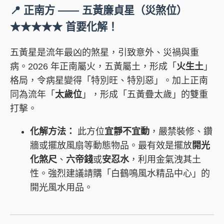
📍 正南方 —— 五黃廉貞星（災煞位）
★★★★★ 首要化解！
五黃星是流年最凶的煞星，引致意外、災禍與重
病。2026 年正南屬火，五黃屬土，形成「
火生土
」
格局，令病星變得「特別旺、特別惡」。加上正南
同為流年「
太歲位
」，形成「五黃疊太歲」的雙重
打擊。
化解方法：
此方位
宜靜不宜動
，嚴禁裝修、鑽
牆或擺放風扇等動態物品。最有效是擺放
開光
化煞尺
、
六帝錢
或
安忍水
，利用金氣洩其土
性。強烈建議請購「白鶴鳴風水精品中心」的
開光風水用品。