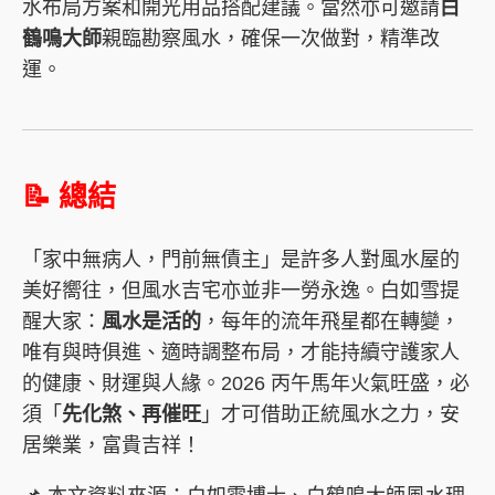
水布局方案和開光用品搭配建議。當然亦可邀請
白
鶴鳴大師
親臨勘察風水，確保一次做對，精準改
運。
📝 總結
「家中無病人，門前無債主」是許多人對風水屋的
美好嚮往，但風水吉宅亦並非一勞永逸。白如雪提
醒大家：
風水是活的
，每年的流年飛星都在轉變，
唯有與時俱進、適時調整布局，才能持續守護家人
的健康、財運與人緣。2026 丙午馬年火氣旺盛，必
須「
先化煞、再催旺
」才可借助正統風水之力，安
居樂業，富貴吉祥！