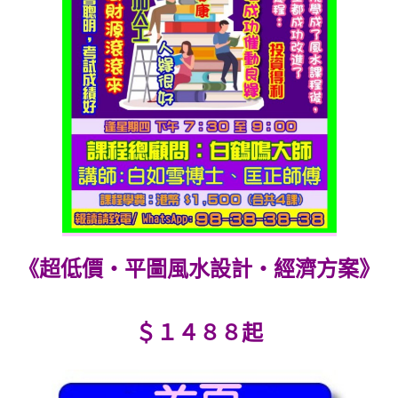
《超低價‧平圖風水設計‧經濟方案》
＄１４８８起