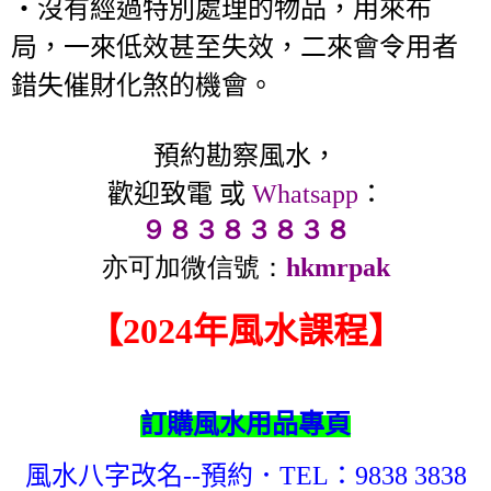
‧沒有經過特別處理的物品，用來布
局，一來低效甚至失效，二來會令用者
錯失催財化煞的機會。
預約勘察風水，
歡迎致電 或
Whatsapp
：
９８３８３８３８
亦可加微信號：
hkmrpak
【2024年風水課程】
訂購風水用品專頁
風水八字改名--預約．TEL：9838 3838