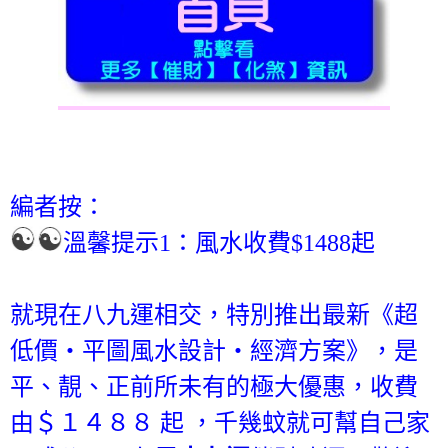
編者按：
溫馨提示1：風水收費$1488起
就現在八九運相交，特別推出最新《超
低價‧平圖風水設計‧經濟方案》，是
平、靚、正前所未有的極大優惠，收費
由＄１４８８ 起 ，千幾蚊就可幫自己家