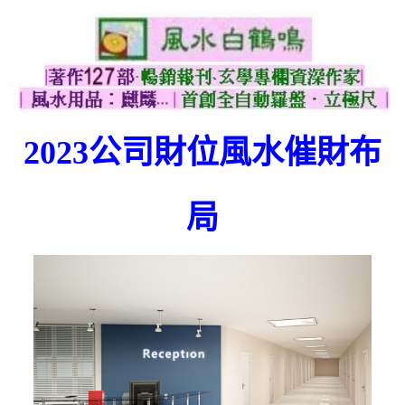
2023公司財位風水催財布
局