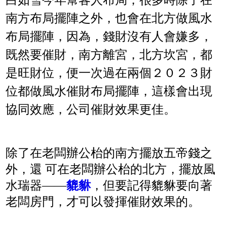
白如雪今年幫客人布局，很多時除了在
南方布局擺陣之外，也會在北方做風水
布局擺陣，因為，錢財沒有人會嫌多，
既然要催財，南方離宮，北方坎宮，都
是旺財位，便一次過在兩個２０２３財
位都做風水催財布局擺陣，這樣會出現
協同效應，公司催財效果更佳。
除了在老闆辦公枱的南方擺放五帝錢之
外，還 可在老闆辦公枱的北方，擺放風
水瑞器——
貔貅
，但要記得貔貅要向著
老闆房門，才可以發揮催財效果的。