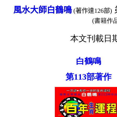
風水大師
白鶴鳴
(著作達126部)
(書籍作
本文刊載日期2
白鶴鳴
第
113
部著作