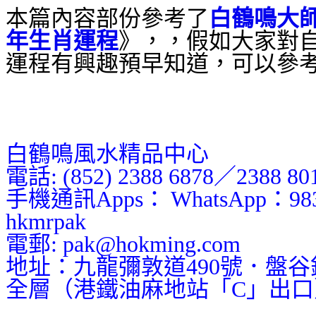
本篇內容部份參考了
白鶴鳴大
年生肖運程
》，，假如大家對
運程有興趣預早知道，可以參
白鶴鳴風水精品中心
電話: (852) 2388 6878／2388 80
手機通訊Apps： WhatsApp：9
hkmrpak
電郵: pak@hokming.com
地址：九龍彌敦道490號．盤
全層（港鐵油麻地站「C」出口