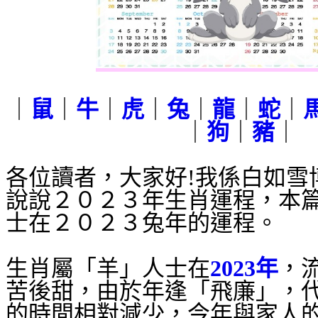
｜
鼠
｜
牛
｜
虎
｜
兔
｜
龍
｜
蛇
｜
｜
狗
｜
豬
｜
各位讀者，大家好!我係白如雪
說說２０２３年生肖運程，本
士在２０２３兔年的運程。
生肖屬「羊」人士在
2023年
，
苦後甜，由於年逢「飛廉」，
的時間相對減少，今年與家人