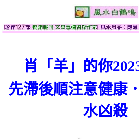
肖「羊」的你202
先滯後順注意健康
水凶殺