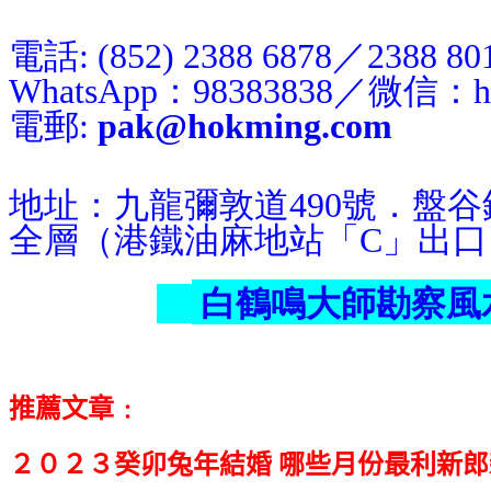
電話: (852) 2388 6878／2388 80
WhatsApp：98383838／微信：h
電郵:
pak@hokming.com
地址：九龍彌敦道490號．盤
全層（港鐵油麻地站「C」出口
白鶴鳴大師勘察風
推薦文章﹕
２０２３癸卯兔年結婚 哪些月份最利新