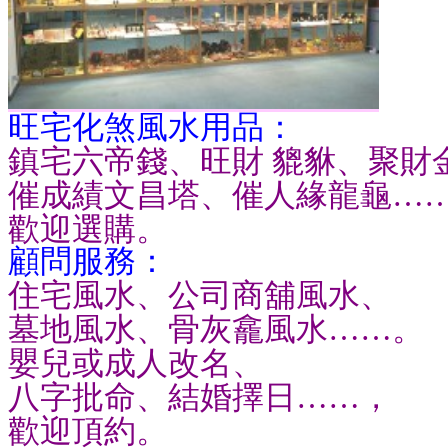
旺宅化煞風水用品：
鎮宅六帝錢、旺財 貔貅、聚財
催成績文昌塔、催人緣龍龜…
歡迎選購。
顧問服務：
住宅風水、公司商舖風水、
墓地風水、骨灰龕風水……。
嬰兒或成人改名、
八字批命、結婚擇日……，
歡迎頂約。